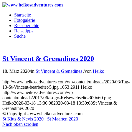
Startseite
Fotogalerie
Reiseberichte
Reisetipps
Suche
St Vincent & Grenadines 2020
18. März 2020
/
in
St Vincent & Grenadines
/
von
Heiko
http://www.heikosadventures.com/wp-content/uploads/2020/03/Tag-
13-St-Vincent-bearbeitet-5.jpg
1053
2911
Heiko
http://www.heikosadventures.com/wp-
content/uploads/2017/06/Logo-Reisewebseite-300x60.png
Heiko
2020-03-18 13:30:08
2020-03-18 13:30:08
St Vincent &
Grenadines 2020
© Copyright - www.heikosadventures.com
St Kitts & Nevis 2020
St Maarten 2020
Nach oben scrollen